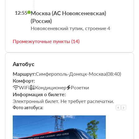
12:55
Джанкой (Россия)
Геническ (Россия)
Мелитополь (Россия)
Бердянск (Россия)
Донецк (Южный) (Россия)
Крытый рынок (Россия)
Мотель (Россия)
Макеевка (Папирус) (Россия)
Макеевка (Зеленый) (Россия)
Харцызск (Россия)
Иловайск (Россия)
Амвросиевка (Россия)
Воронеж (Россия)
Тула (Россия)
Москва (АС Новоясеневская)
ул. Крымская, 30
ул. Сказочная, 6
ул. Интеркультурная, 204а
Автостанция
Юзовский пассаж (площадь Коммунаров)
Магазин Эльдорадо
Магазин Анна (Макеевское шоссе)
остановка Папирус
остановка Зеленый
остановка Родничок
"Медалька"
пост ГАИ
518 км М4 (АЗС Лукойл)
219 км М4 (кафе Клевер)
(Россия)
Новоясеневский тупик, строение 4
Промежуточные пункты (14)
Автобус
Маршрут:
Симферополь-Донецк-Москва(08:40)
Комфорт:
WiFi
Кондиционер
Розетки
Информация о билете:
Электронный билет. Не требует распечатки.
Фото автобуса: