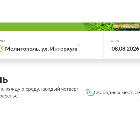
УДА
ДАТА
ль
, каждую среду, каждый четверг,
Свободных мест:
5
ресенье